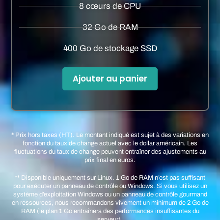
8 cœurs de CPU
32 Go de RAM
400 Go de stockage SSD
Ajouter au panier
* Prix hors taxes (HT). Le montant indiqué est sujet à des variations en
fonction
du
taux de change actuel avec le dollar américain. Les
fluctuations
du
taux de change peuvent entraîner des ajustements au
prix final en euros.
** Disponible uniquement sur Linux. 1 Go de RAM n’est pas suffisant
pour exécuter un panneau de contrôle ou Windows. Si vous utilisez un
système d’exploitation Windows ou un panneau de contrôle gourmand
en ressources, nous recommandons vivement un minimum de 2 Go de
RAM (le plan 1 Go entraînera des performances insuffisantes du
serveur).