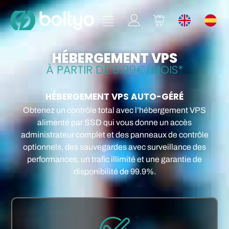
HÉBERGEMENT VPS
À PARTIR DE 5.99€/MOIS*
HÉBERGEMENT VPS AUTO-GÉRÉ
Obtenez un contrôle total avec l’hébergement VPS
alimenté par SSD qui vous donne un accès
administrateur complet et des panneaux de contrôle
optionnels, des sauvegardes avec surveillance des
performances, un trafic illimité et une garantie de
disponibilité de 99.9%.