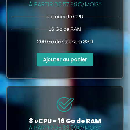
À PARTIR DE 57.99€/MOIS*
4 cœurs de CPU
16 Go de RAM
200 Go de stockage SSD
Ajouter au panier
8 vCPU - 16 Go de RAM
À PARTIR DE 83.99€/MOIS*