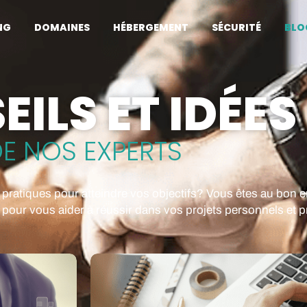
NG
DOMAINES
HÉBERGEMENT
SÉCURITÉ
BLO
ILS ET IDÉES
E NOS EXPERTS
s pratiques pour atteindre vos objectifs? Vous êtes au bon 
pour vous aider à réussir dans vos projets personnels et p