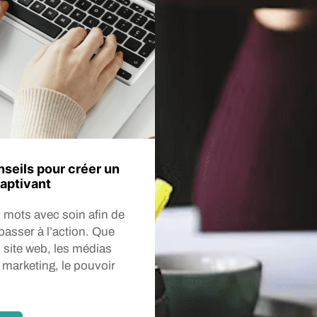
nseils pour créer un
captivant
es mots avec soin afin de
passer à l’action. Que
 site web, les médias
marketing, le pouvoir